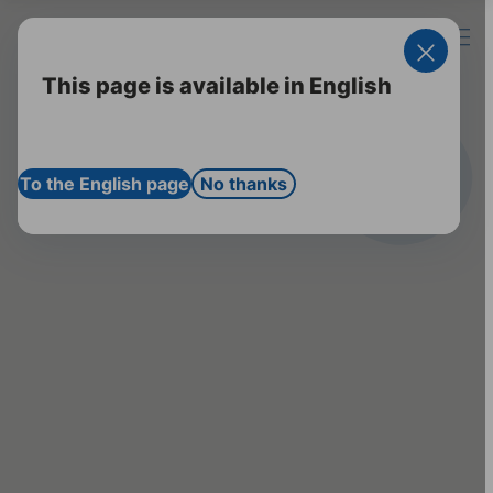
Zum Login für
Fachkreise
Kontakt
Suche öff
Hau
This page is available in English
To the English page
No thanks