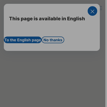
Startseite
Impressum
Zum Login für
Fachkreise
Kontakt
Suche öff
Hau
This page is available in English
To the English page
No thanks
info[at]apogepha.de