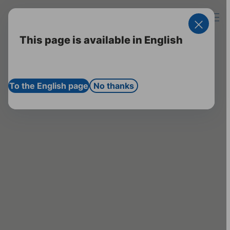
Startseite
Zum Login für
Fachkreise
Kontakt
Suche öff
Hau
Felix Martin Oberländer-Preis 2025 für Prof. Dr. Jens-Uwe Stolzenburg
This page is available in English
To the English page
No thanks