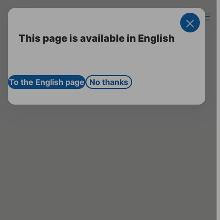
Startseite
DGU 2025 – APOGEPHA Pflegeworkshop
Zum Login für
Fachkreise
Kontakt
Suche öff
Hau
This page is available in English
To the English page
No thanks