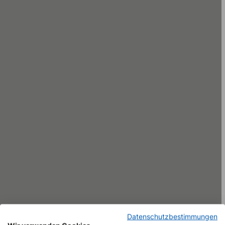
Sichere Instillation für MFA, Arzt und Patient
Termin:
Ort
Wir freuen uns auf den Austausch mit Ihnen!
Datenschutzbestimmungen