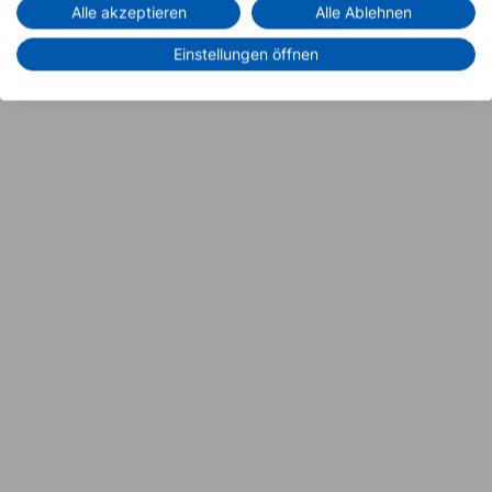
Alle akzeptieren
Alle Ablehnen
Einstellungen öffnen
Hinweis: Die vorgestellten Substanzen sind nicht zur
Behandlung, Heilung oder Vorbeugung von Krankheiten
zugelassen und sollten stets im Kontext der individuellen
Therapieplanung betrachtet werden.